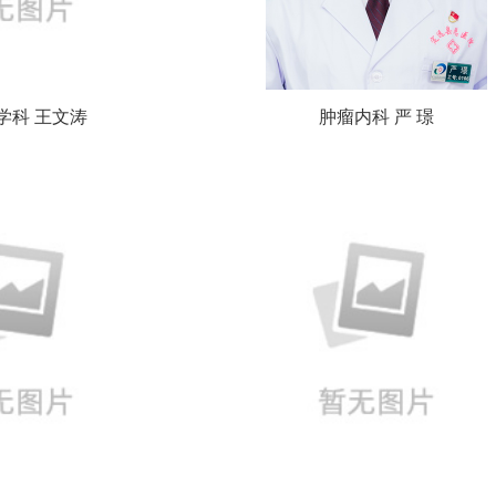
学科 王文涛
肿瘤内科 严 璟