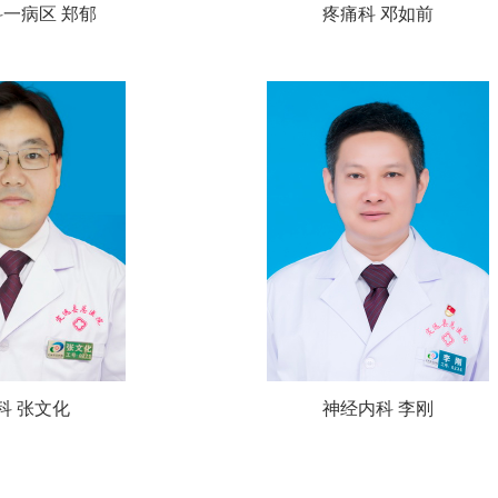
一病区 郑郁
疼痛科 邓如前
科 张文化
神经内科 李刚