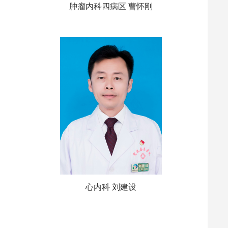
肿瘤内科四病区 曹怀刚
心内科 刘建设