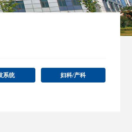
技系统
妇科/产科