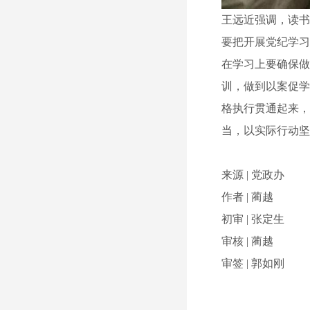
王远近强调，读
要把开展党纪学
在学习上要确保
训，做到以案促
格执行贯通起来
当，以实际行动坚
来源 | 党政办
作者 | 蔺越
初审 | 张定生
审核 | 蔺越
审签 | 郭如刚